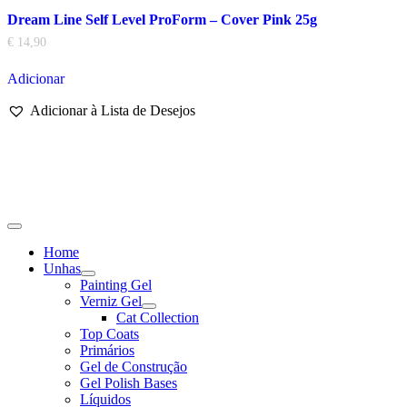
Dream Line Self Level ProForm – Cover Pink 25g
€
14,90
Adicionar
Adicionar à Lista de Desejos
Home
Unhas
Show
Painting Gel
sub
Verniz Gel
menu
Show
Cat Collection
sub
Top Coats
menu
Primários
Gel de Construção
Gel Polish Bases
Líquidos