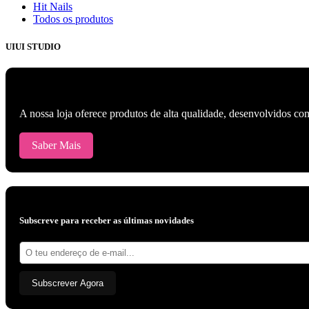
Hit Nails
Todos os produtos
UIUI STUDIO
A nossa loja oferece produtos de alta qualidade, desenvolvidos com 
Saber Mais
Subscreve para receber as últimas novidades
Endereço
de
e-
mail:
Subscrever Agora