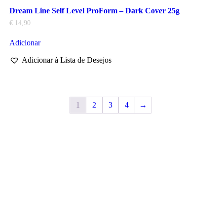
Dream Line Self Level ProForm – Dark Cover 25g
€
14,90
Adicionar
Adicionar à Lista de Desejos
1
2
3
4
→