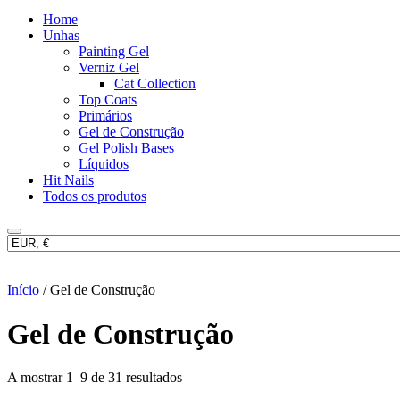
Home
Unhas
Painting Gel
Verniz Gel
Cat Collection
Top Coats
Primários
Gel de Construção
Gel Polish Bases
Líquidos
Hit Nails
Todos os produtos
Início
/ Gel de Construção
Gel de Construção
A mostrar 1–9 de 31 resultados