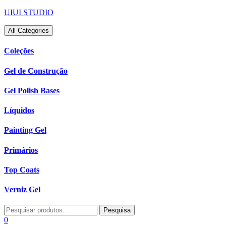
Skip
UIUI STUDIO
to
content
All Categories
Coleções
Gel de Construção
Gel Polish Bases
Líquidos
Painting Gel
Primários
Top Coats
Verniz Gel
Pesquisar
Pesquisa
por:
0