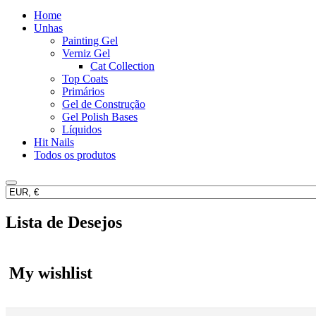
Home
Unhas
Painting Gel
Verniz Gel
Cat Collection
Top Coats
Primários
Gel de Construção
Gel Polish Bases
Líquidos
Hit Nails
Todos os produtos
Lista de Desejos
My wishlist