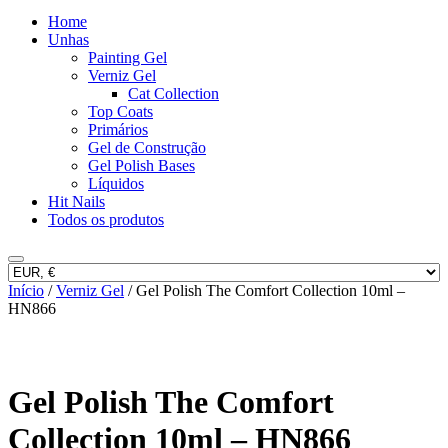
Home
Unhas
Painting Gel
Verniz Gel
Cat Collection
Top Coats
Primários
Gel de Construção
Gel Polish Bases
Líquidos
Hit Nails
Todos os produtos
Início
/
Verniz Gel
/ Gel Polish The Comfort Collection 10ml –
HN866
Gel Polish The Comfort
Collection 10ml – HN866