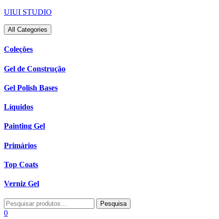
Skip
UIUI STUDIO
to
content
All Categories
Coleções
Gel de Construção
Gel Polish Bases
Líquidos
Painting Gel
Primários
Top Coats
Verniz Gel
Pesquisar
Pesquisa
por:
0