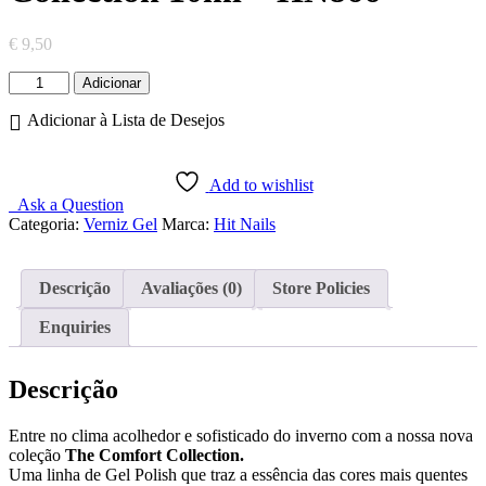
€
9,50
Quantidade
Adicionar
de
Gel
Adicionar à Lista de Desejos
Polish
The
Comfort
Add to wishlist
Collection
Ask a Question
10ml
Categoria:
Verniz Gel
Marca:
Hit Nails
-
HN866
Descrição
Avaliações (0)
Store Policies
Enquiries
Descrição
Entre no clima acolhedor e sofisticado do inverno com a nossa nova
coleção
The Comfort Collection.
Uma linha de Gel Polish que traz a essência das cores mais quentes