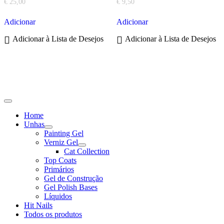
€
25,00
€
9,50
Adicionar
Adicionar
Adicionar à Lista de Desejos
Adicionar à Lista de Desejos
Home
Unhas
Show
Painting Gel
sub
Verniz Gel
menu
Show
Cat Collection
sub
Top Coats
menu
Primários
Gel de Construção
Gel Polish Bases
Líquidos
Hit Nails
Todos os produtos