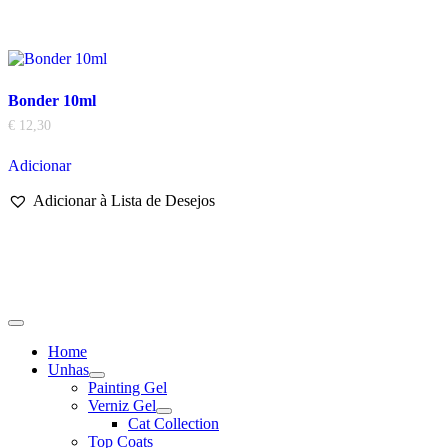
Bonder 10ml
€
12,30
Adicionar
Adicionar à Lista de Desejos
Home
Unhas
Show
Painting Gel
sub
Verniz Gel
menu
Show
Cat Collection
sub
Top Coats
menu