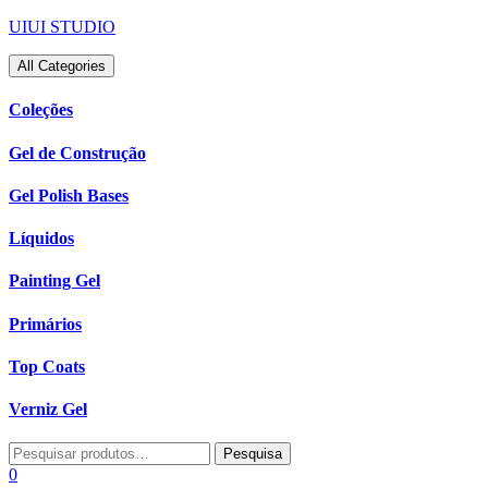
Skip
UIUI STUDIO
to
content
All Categories
Coleções
Gel de Construção
Gel Polish Bases
Líquidos
Painting Gel
Primários
Top Coats
Verniz Gel
Pesquisar
Pesquisa
por:
0