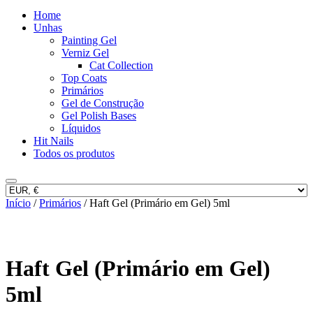
Home
Unhas
Painting Gel
Verniz Gel
Cat Collection
Top Coats
Primários
Gel de Construção
Gel Polish Bases
Líquidos
Hit Nails
Todos os produtos
Início
/
Primários
/ Haft Gel (Primário em Gel) 5ml
Haft Gel (Primário em Gel)
5ml