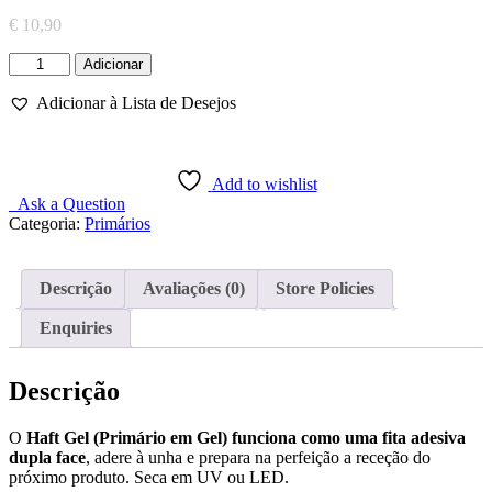
€
10,90
Quantidade
Adicionar
de
Haft
Adicionar à Lista de Desejos
Gel
(Primário
em
Gel)
Add to wishlist
5ml
Ask a Question
Categoria:
Primários
Descrição
Avaliações (0)
Store Policies
Enquiries
Descrição
O
Haft Gel (Primário em Gel) funciona como uma fita adesiva
dupla face
, adere à unha e prepara na perfeição a receção do
próximo produto. Seca em UV ou LED.