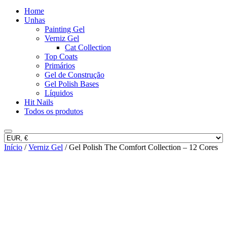
Home
Unhas
Painting Gel
Verniz Gel
Cat Collection
Top Coats
Primários
Gel de Construção
Gel Polish Bases
Líquidos
Hit Nails
Todos os produtos
Início
/
Verniz Gel
/ Gel Polish The Comfort Collection – 12 Cores