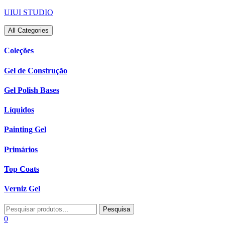
Skip
UIUI STUDIO
to
content
All Categories
Coleções
Gel de Construção
Gel Polish Bases
Líquidos
Painting Gel
Primários
Top Coats
Verniz Gel
Pesquisar
Pesquisa
por:
0