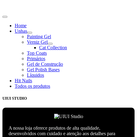
Home
Unhas
Show
Painting Gel
sub
Verniz Gel
menu
Show
Cat Collection
sub
Top Coats
menu
Primários
Gel de Construção
Gel Polish Bases
Líquidos
Hit Nails
Todos os produtos
UIUI STUDIO
A nossa loja oferece produtos de alta qualidade,
desenvolvidos com cuidado e atenção aos detalhes para